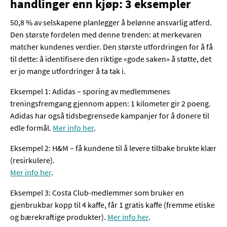
handlinger enn kjøp: 3 eksempler
50,8 % av selskapene planlegger å belønne ansvarlig atferd.
Den største fordelen med denne trenden: at merkevaren
matcher kundenes verdier. Den største utfordringen for å få
til dette: å identifisere den riktige «gode saken» å støtte, det
er jo mange utfordringer å ta tak i.
Eksempel 1: Adidas – sporing av medlemmenes
treningsfremgang gjennom appen: 1 kilometer gir 2 poeng.
Adidas har også tidsbegrensede kampanjer for å donere til
edle formål.
Mer info her
.
Eksempel 2: H&M – få kundene til å levere tilbake brukte klær
(resirkulere).
Mer info her
.
Eksempel 3: Costa Club-medlemmer som bruker en
gjenbrukbar kopp til 4 kaffe, får 1 gratis kaffe (fremme etiske
og bærekraftige produkter).
Mer info her
.